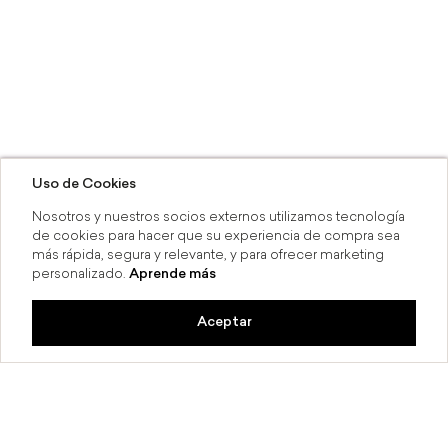
Uso de Cookies
Nosotros y nuestros socios externos utilizamos tecnología
de cookies para hacer que su experiencia de compra sea
más rápida, segura y relevante, y para ofrecer marketing
personalizado.
Aprende más
Aceptar
a 6 MSI
Compra en línea y recoge en 