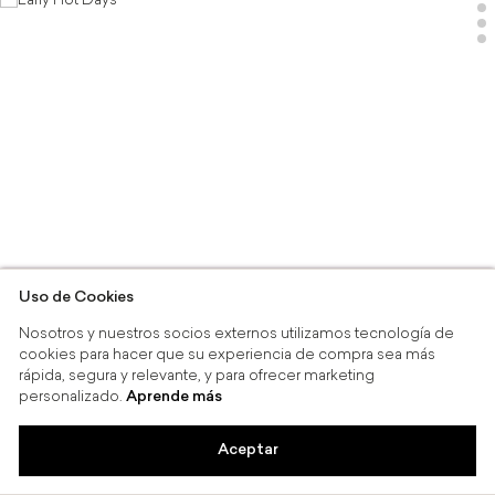
Early
Hot
Days
-
Rapsodia
Uso de Cookies
Nosotros y nuestros socios externos utilizamos tecnología de
cookies para hacer que su experiencia de compra sea más
rápida, segura y relevante, y para ofrecer marketing
personalizado.
Aprende más
Aceptar
Compra en línea y recoge en tienda