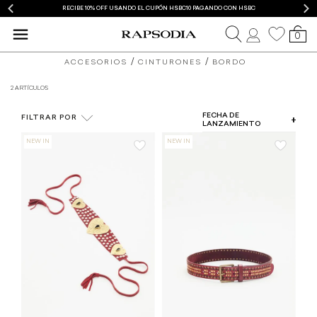
RECIBE 10% OFF USANDO EL CUPÓN HSBC10 PAGANDO CON HSBC
0
accesorios
ACCESORIOS
CINTURONES
BORDO
y
2 ARTÍCULOS
COLOR
joyería
FECHA DE
FILTRAR POR
TIPO DE PRODUCTO
LANZAMIENTO
para
TALLA
mujer
PRECIO
Rapsodia