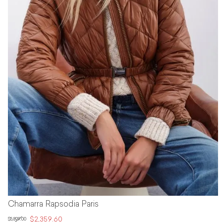
Chamarra Rapsodia Paris
$2,359.60
$5,899.00