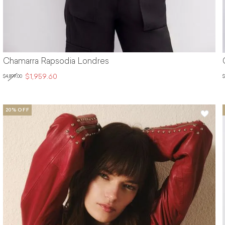
Chamarra Rapsodia Londres
$1,959.60
$4,899.00
$