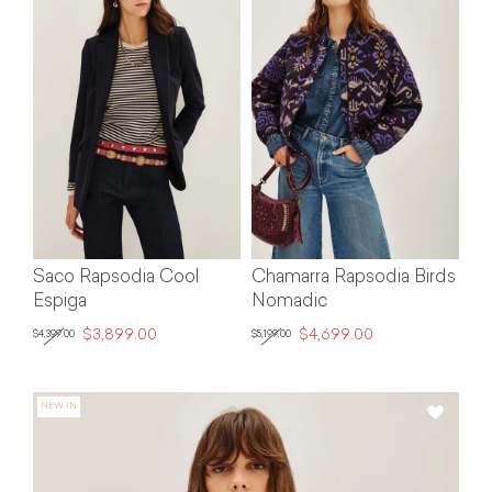
Saco Rapsodia Cool
Chamarra Rapsodia Birds
Espiga
Nomadic
$3,899.00
$4,699.00
$4,399.00
$5,199.00