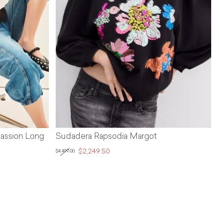
assion Long
Sudadera Rapsodia Margot
$2,249.50
$4,499.00