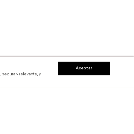
Aceptar
 segura y relevante, y
s
Hasta 6 MSI
Com