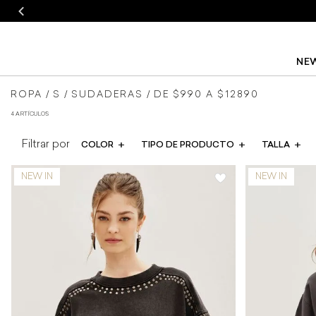
NEW
blusas
ROPA
S
SUDADERAS
DE $990 A $12890
4 ARTÍCULOS
y
COLOR
TIPO DE PRODUCTO
TALLA
camisas
de
mujer
Rapsodia