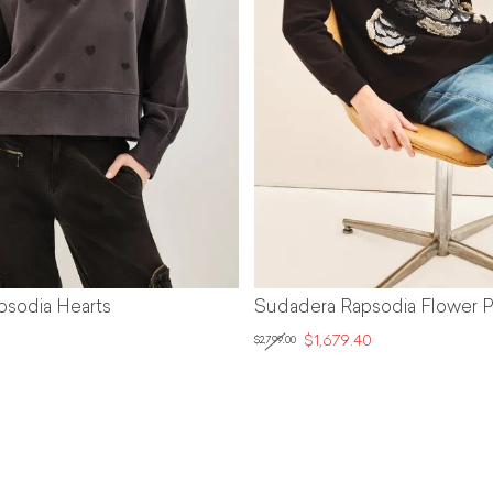
psodia Hearts
Sudadera Rapsodia Flower P
$1,679.40
$2,799.00