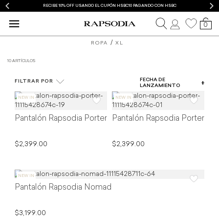
RECIBE 10% OFF USANDO EL CUPÓN HSBC10 PAGANDO CON HSBC
0
blusas
ROPA
XL
y
10 ARTÍCULOS
COLOR
camisas
FECHA DE
FILTRAR POR
TIPO DE PRODUCTO
LANZAMIENTO
de
TALLA
mujer
Pantalón Rapsodia Porter
Pantalón Rapsodia Porter
PRECIO
Rapsodia
$2,399.00
$2,399.00
Pantalón Rapsodia Nomad
$3,199.00