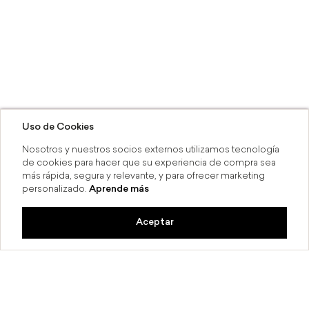
Uso de Cookies
Nosotros y nuestros socios externos utilizamos tecnología
de cookies para hacer que su experiencia de compra sea
más rápida, segura y relevante, y para ofrecer marketing
personalizado.
Aprende más
Aceptar
ta 6 MSI
Compra en línea y recoge en 