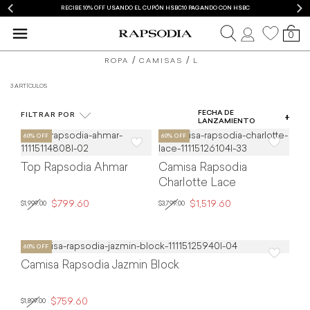
RECIBE 10% OFF USANDO EL CUPÓN HSBC10 PAGANDO CON HSBC
0
camisas
blusas
ROPA
CAMISAS
L
para
y
3 ARTÍCULOS
COLOR
mujer
camisas
FECHA DE
FILTRAR POR
TIPO DE PRODUCTO
LANZAMIENTO
de
TALLA
mujer
Top Rapsodia Ahmar
Camisa Rapsodia
PRECIO
Rapsodia
Charlotte Lace
$799.60
$1,519.60
$1,999.00
$3,799.00
Camisa Rapsodia Jazmin Block
$759.60
$1,899.00