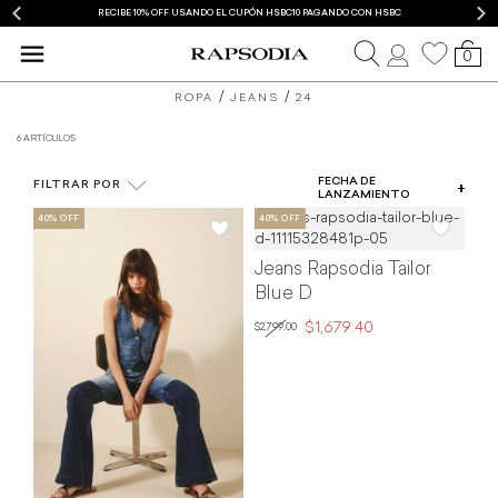
RECIBE 10% OFF USANDO EL CUPÓN HSBC10 PAGANDO CON HSBC
0
blusas
mom
ROPA
JEANS
24
y
jeans
6 ARTÍCULOS
COLOR
camisas
FECHA DE
FILTRAR POR
TIPO DE PRODUCTO
LANZAMIENTO
de
TALLA
mujer
Jeans Rapsodia Tailor
PRECIO
Rapsodia
Blue D
$1,679.40
$2,799.00