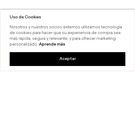
Uso de Cookies
Nosotros y nuestros socios externos utilizamos tecnología
de cookies para hacer que su experiencia de compra sea
más rápida, segura y relevante, y para ofrecer marketing
personalizado.
Aprende más
Aceptar
 6 MSI
Compra en línea y recoge en t