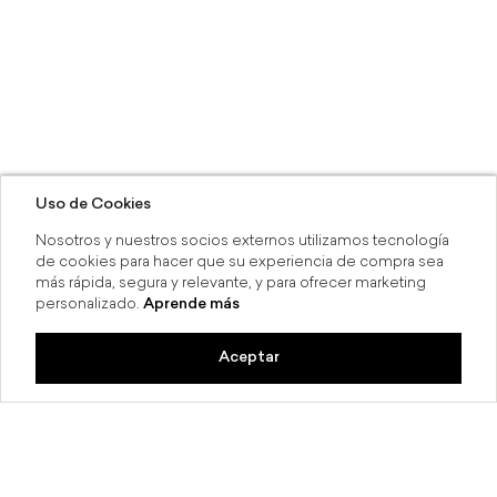
Uso de Cookies
Nosotros y nuestros socios externos utilizamos tecnología
de cookies para hacer que su experiencia de compra sea
más rápida, segura y relevante, y para ofrecer marketing
personalizado.
Aprende más
Aceptar
a 6 MSI
Compra en línea y recoge en 