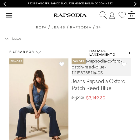
RECIBE 10% OFF USANDO EL CUPÓN HSBC10 PAGANDO CON HSBC
0
blusas
mom
ROPA
JEANS
RAPSODIA
34
y
jeans
7 ARTÍCULOS
COLOR
camisas
FECHA DE
FILTRAR POR
TIPO DE PRODUCTO
LANZAMIENTO
de
TALLA
mujer
PRECIO
Jeans Rapsodia Oxford
Rapsodia
Patch Reed Blue
$3,149.30
$4,499.00