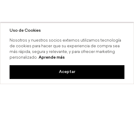
Uso de Cookies
Nosotros y nuestros socios externos utilizamos tecnología
de cookies para hacer que su experiencia de compra sea
más rápida, segura y relevante, y para ofrecer marketing
personalizado.
Aprende más
Aceptar
a 6 MSI
Compra en línea y recoge en 