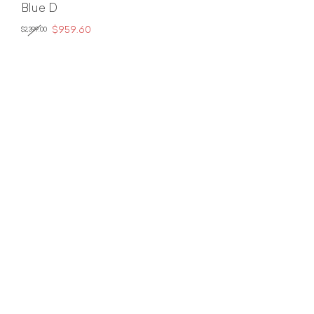
Blue D
$959.60
$2,399.00