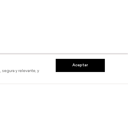
Aceptar
 segura y relevante, y
tis
Hasta 6 MSI
Co