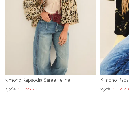
Kimono Rapsodia Saree Feline
Kimono Rapso
$5,099.20
$3,559.
$6,999.00
$5,799.00