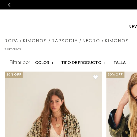
NEW
blusas
ROPA
KIMONOS
RAPSODIA
NEGRO
KIMONOS
2 ARTÍCULOS
y
COLOR
TIPO DE PRODUCTO
TALLA
camisas
de
mujer
Rapsodia