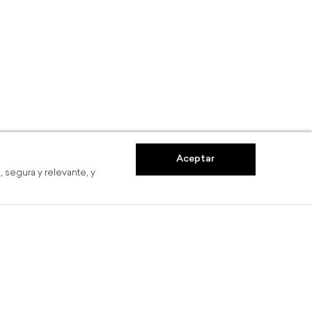
Aceptar
 segura y relevante, y
tis
Hasta 6 MSI
Co