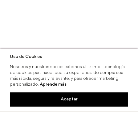
Uso de Cookies
Nosotros y nuestros socios externos utilizamos tecnología
de cookies para hacer que su experiencia de compra sea
más rápida, segura y relevante, y para ofrecer marketing
personalizado.
Aprende más
Aceptar
a 6 MSI
Compra en línea y recoge en 