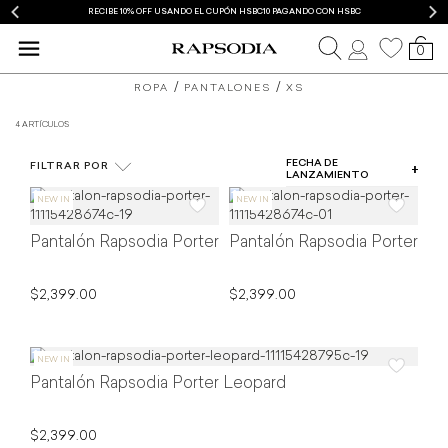
RECIBE 10% OFF USANDO EL CUPÓN HSBC10 PAGANDO CON HSBC
0
blusas
pantalones
ROPA
PANTALONES
XS
y
de
4 ARTÍCULOS
COLOR
camisas
mujer
FECHA DE
FILTRAR POR
TIPO DE PRODUCTO
LANZAMIENTO
de
Rapsodia
TALLA
mujer
Pantalón Rapsodia Porter
Pantalón Rapsodia Porter
PRECIO
Rapsodia
$2,399.00
$2,399.00
Pantalón Rapsodia Porter Leopard
$2,399.00