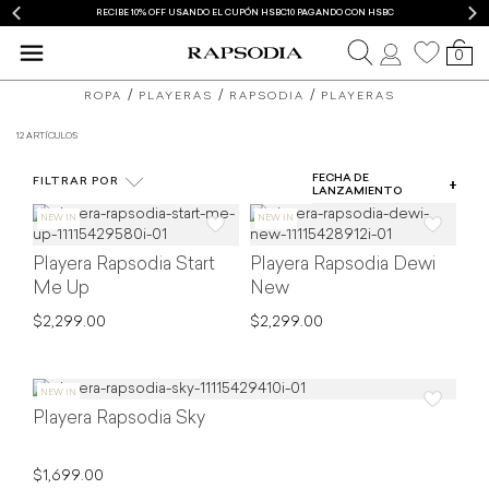
RECIBE 10% OFF USANDO EL CUPÓN HSBC10 PAGANDO CON HSBC
0
playeras
blusas
ROPA
PLAYERAS
RAPSODIA
PLAYERAS
de
y
12 ARTÍCULOS
COLOR
moda
camisas
FECHA DE
FILTRAR POR
TIPO DE PRODUCTO
LANZAMIENTO
de
TALLA
mujer
Playera Rapsodia Start
Playera Rapsodia Dewi
PRECIO
Rapsodia
Me Up
New
$2,299.00
$2,299.00
Playera Rapsodia Sky
$1,699.00