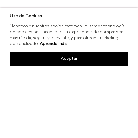
Uso de Cookies
Nosotros y nuestros socios externos utilizamos tecnología
de cookies para hacer que su experiencia de compra sea
más rápida, segura y relevante, y para ofrecer marketing
personalizado.
Aprende más
Aceptar
 6 MSI
Compra en línea y recoge en t