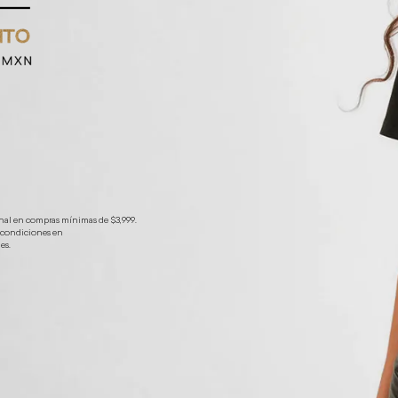
nal en compras mínimas de $3,999.
y condiciones en
es.