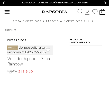
RECIBE 10% OFF USANDO EL CUPÓN HSBC10 PAGANDO CON HSBC
0
blusas
vestidos
ROPA
VESTIDOS
RAPSODIA
VESTIDOS
LILA
y
de
1 ARTÍCULOS
COLOR
camisas
mujer
FECHA DE
FILTRAR POR
TIPO DE PRODUCTO
LANZAMIENTO
de
Rapsodia
TALLA
mujer
Vestido Rapsodia Gitan
PRECIO
Rapsodia
Rainbow
$1,519.60
$3,799.00