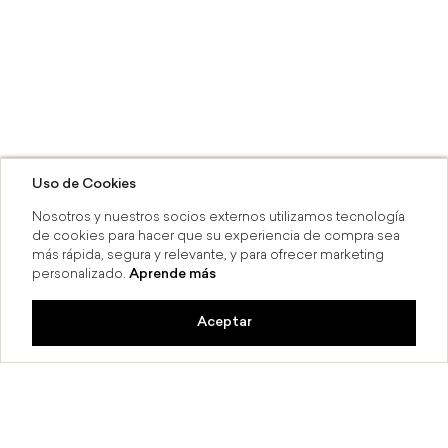
Uso de Cookies
Nosotros y nuestros socios externos utilizamos tecnología
de cookies para hacer que su experiencia de compra sea
más rápida, segura y relevante, y para ofrecer marketing
personalizado.
Aprende más
Aceptar
a 6 MSI
Compra en línea y recoge en 