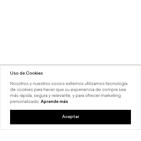
Uso de Cookies
Nosotros y nuestros socios externos utilizamos tecnología
de cookies para hacer que su experiencia de compra sea
más rápida, segura y relevante, y para ofrecer marketing
personalizado.
Aprende más
Aceptar
a 6 MSI
Compra en línea y recoge en 