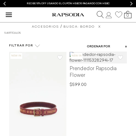
RECIBE 10% OFF USANDO EL CUPÓN HSBC10 PAGANDO CON HSBC
0
ACCESORIOS
BUSCA: BORDO
X
5 ARTÍCULOS
COLOR
FILTRAR POR
ORDENAR POR
TIPO DE PRODUCTO
PRECIO
Prendedor Rapsodia
Flower
$599.00