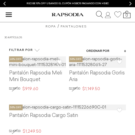
RECIBE 10% OFF USANDO EL CUPÓN HSBC10 PAGANDO CON HSBC
0
ROPA
PANTALONES
30 ARTÍCULOS
COLOR
FILTRAR POR
TIPO DE PRODUCTO
ORDENAR POR
TALLA
Pantalón Rapsodia Meli
Pantalón Rapsodia Gorlis
PRECIO
Mini Bouquet
Aria
$919.60
$1,149.50
$2,299.00
$2,299.00
Pantalón Rapsodia Cargo Satin
$1,249.50
$2,499.00