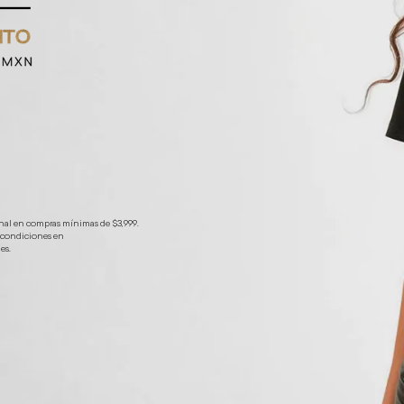
nal en compras mínimas de $3,999.
y condiciones en
es.