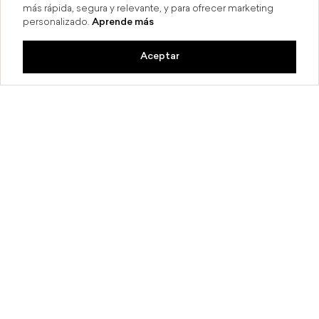
más rápida, segura y relevante, y para ofrecer marketing
personalizado.
Aprende más
Aceptar
a 6 MSI
Compra en línea y recoge en 