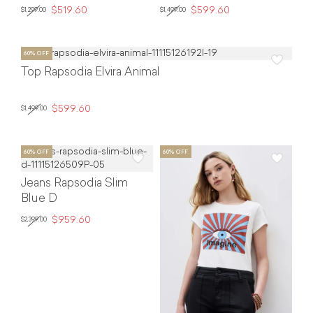
$519.60
$599.60
$1,299.00
$1,499.00
Top Rapsodia Elvira Animal
$599.60
$1,499.00
Jeans Rapsodia Slim
Blue D
$959.60
$2,399.00