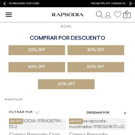
RECIBE 10% OFF USANDO EL CUPÓN BX10 PAGANDO CON BANAMEX
0
ROPA
COMPRAR POR DESCUENTO
COLOR
20% 0FF
30% 0FF
TIPO DE PRODUCTO
TALLA
40% 0FF
50% 0FF
PRECIO
60% 0FF
181 ARTÍCULOS
FILTRAR POR
ORDENAR POR