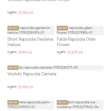
$1,159.60
$2,899.00
Short Rapsodia Gardenia
Falda Rapsodia Gitan
Harlow
Flower
$599.60
$1,279.60
$1,499.00
$3,199.00
Vestido Rapsodia Camelia
$1,159.60
$2,899.00