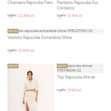
Chamarra Rapsodia Paris
Pantalón Rapsodia Sur
Corderoy
$2,359.60
$1,159.60
$5,899.00
$2,899.00
Vestido Rapsodia Esmeralda Shine
$1,959.60
$4,899.00
Top Rapsodia Ahmar
$799.60
$1,999.00