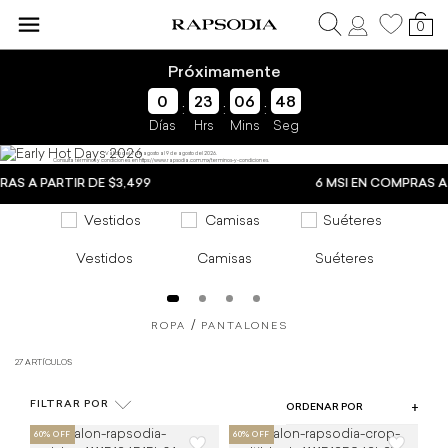
0
Próximamente
0
23
06
47
:
:
:
Días
Hrs
Mins
Seg
COLOR
Early
Válido del 7 de agosto al 9 de agosto del 2026.
Consulta términos y condiciones en https://www.rapsodia.com.mx/terminos-y-condiciones.
TIPO DE PRODUCTO
AS A PARTIR DE $3,499
Hot
6 MSI EN COMPRAS A P
TALLA
Days
PRECIO
2026
Vestidos
Camisas
Suéteres
-
Rapsodia
ROPA
PANTALONES
27 ARTÍCULOS
FILTRAR POR
ORDENAR POR