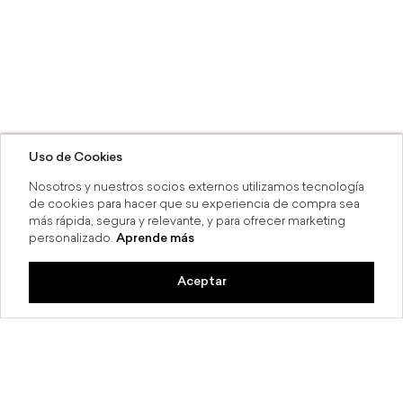
Uso de Cookies
Nosotros y nuestros socios externos utilizamos tecnología
de cookies para hacer que su experiencia de compra sea
más rápida, segura y relevante, y para ofrecer marketing
personalizado.
Aprende más
Aceptar
6 MSI
Compra en línea y recoge en ti