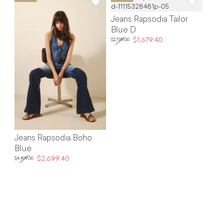
COLOR
Jeans Rapsodia Tailor
TIPO DE PRODUCTO
Blue D
$1,679.40
$2,799.00
TALLA
PRECIO
Jeans Rapsodia Boho
Blue
$2,699.40
$4,499.00