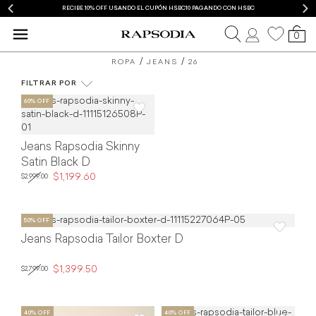
RECIBE 10% OFF USANDO EL CUPÓN HSBC10 PAGANDO CON HSBC
0
blusas
mom
ROPA
JEANS
26
y
jeans
FILTRAR POR
MARCA
camisas
COMPOSICIÓN
de
COLOR
Jeans Rapsodia Skinny
mujer
Satin Black D
TIPO DE PRODUCTO
$1,199.60
$2,999.00
Rapsodia
TALLA
PRECIO
Jeans Rapsodia Tailor Boxter D
ROPA
$1,399.50
$2,799.00
JEANS (4)
COMPOSICIÓN