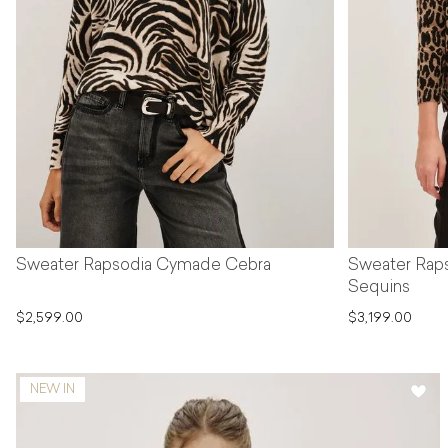
Sweater Rapsodia Cymade Cebra
Sweater Rap
Sequins
$2,599.00
$3,199.00