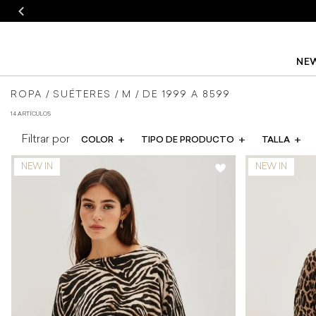
NEW
blusas
suéteres
sueter
ROPA
SUÉTERES
M
DE 1999 A 8599
14 ARTÍCULOS
y
de
COLOR
TIPO DE PRODUCTO
TALLA
camisas
mujer
de
Rapsodia
mujer
Rapsodia