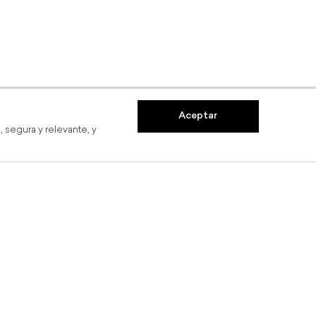
Aceptar
 segura y relevante, y
Hasta 6 MSI
Compra en