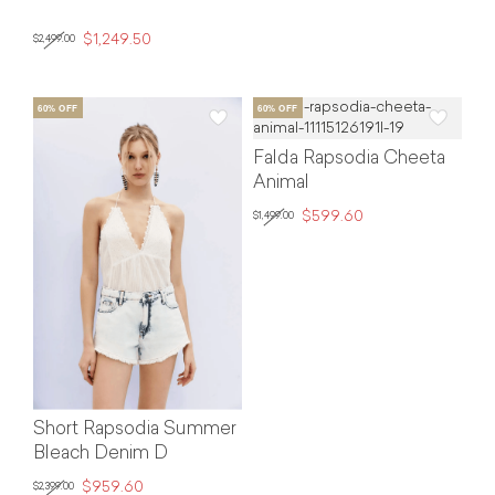
$1,249.50
$2,499.00
Falda Rapsodia Cheeta
Animal
$599.60
$1,499.00
Short Rapsodia Summer
Bleach Denim D
$959.60
$2,399.00