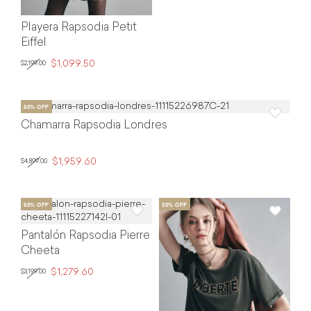
Playera Rapsodia Petit
Eiffel
$1,099.50
$2,199.00
Chamarra Rapsodia Londres
$1,959.60
$4,899.00
Pantalón Rapsodia Pierre
Cheeta
$1,279.60
$3,199.00