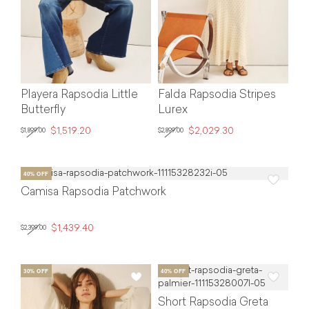
Playera Rapsodia Little
Falda Rapsodia Stripes
Butterfly
Lurex
$1,519.20
$2,029.30
$1,899.00
$2,899.00
Camisa Rapsodia Patchwork
$1,439.40
$2,399.00
Short Rapsodia Greta