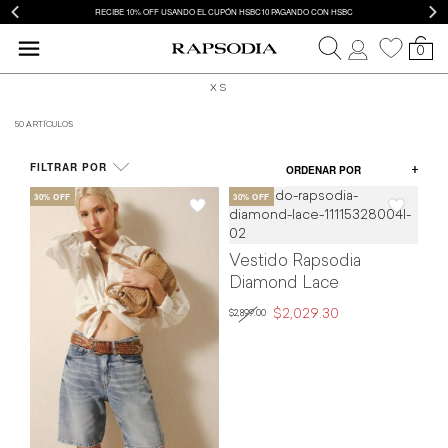
RECIBE 10% OFF USANDO EL CUPÓN HSBC10 PAGANDO CON HSBC
0
XS
ROPA
50 ARTÍCULOS
FILTRAR POR
ORDENAR POR
Vestido Rapsodia
Diamond Lace
$2,029.30
$2,899.00