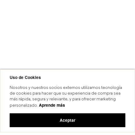
Uso de Cookies
Nosotros y nuestros socios externos utilizamos tecnología
de cookies para hacer que su experiencia de compra sea
más rápida, segura y relevante, y para ofrecer marketing
Aprende más
personalizado.
Aceptar
MSI
Compra en línea y recoge en tiend