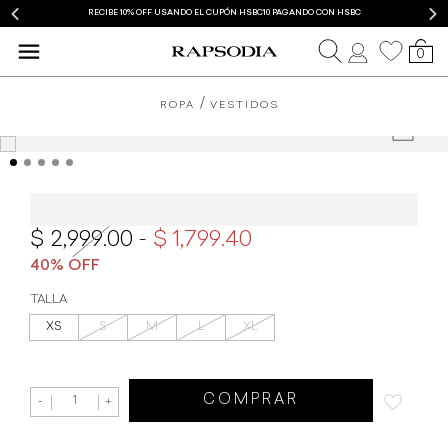
RECIBE 10% OFF USANDO EL CUPÓN HSBC10 PAGANDO CON HSBC
0
ROPA
VESTIDOS
Vestido Rapsodia Remeron Ikat
2,999.00
1,799.40
TALLA
XS
S
M
L
XL
COMPRAR
-
+