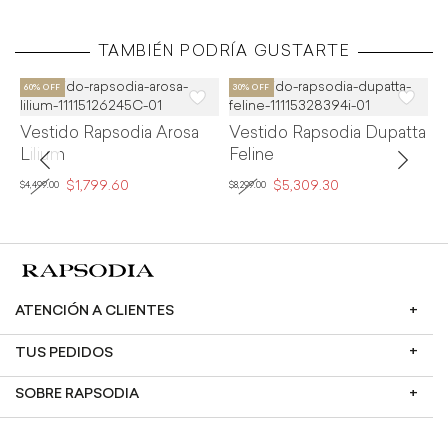
TAMBIÉN PODRÍA GUSTARTE
Vestido Rapsodia Arosa
Vestido Rapsodia Dupatta
V
Lilium
Feline
C
$1,799.60
$5,309.30
$4,499.00
$8,299.00
$3
ATENCIÓN A CLIENTES
TUS PEDIDOS
SOBRE RAPSODIA