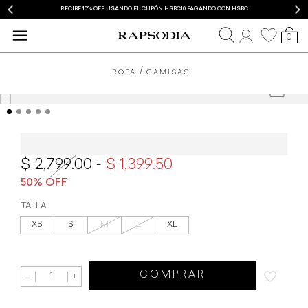
RECIBE 10% OFF USANDO EL CUPÓN HSBC10 PAGANDO CON HSBC
0
ROPA
CAMISAS
Camisa Rapsodia Amalita Blossom
2,799.00
1,399.50
TALLA
XS
S
M
L
XL
COMPRAR
-
+