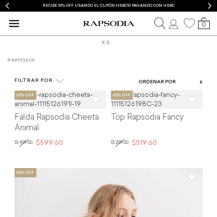
RECIBE 10% OFF USANDO EL CUPÓN HSBC10 PAGANDO CON HSBC
0
XS
31 ARTÍCULOS
ROPA
FILTRAR POR
ORDENAR POR
Falda Rapsodia Cheeta
Top Rapsodia Fancy
Animal
$599.60
$519.60
$1,499.00
$1,299.00