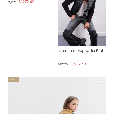
$1,279.60
$3,199.00
Chamarra Rapsodia Knit
$1,959.60
$4,899.00