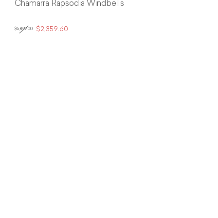
Chamarra Rapsodia Windbells
$2,359.60
$5,899.00