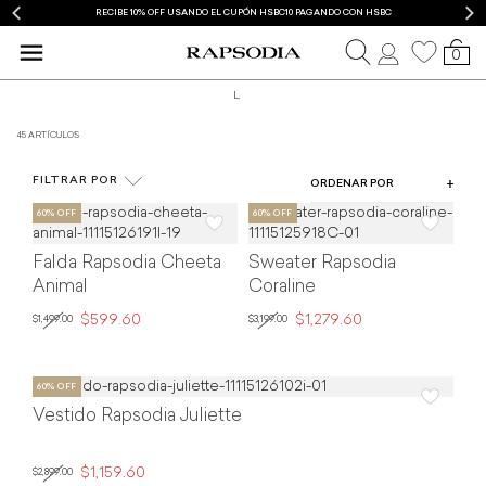
RECIBE 10% OFF USANDO EL CUPÓN HSBC10 PAGANDO CON HSBC
0
L
45 ARTÍCULOS
ROPA
FILTRAR POR
ORDENAR POR
Falda Rapsodia Cheeta
Sweater Rapsodia
Animal
Coraline
$599.60
$1,279.60
$1,499.00
$3,199.00
Vestido Rapsodia Juliette
$1,159.60
$2,899.00