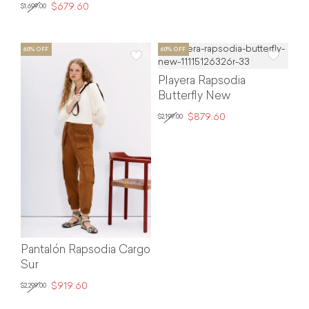
$679.60
$1,699.00
Playera Rapsodia
Butterfly New
$879.60
$2,199.00
Pantalón Rapsodia Cargo
Sur
$919.60
$2,299.00