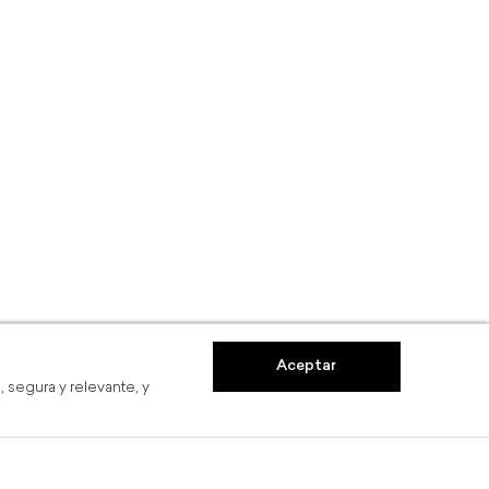
Aceptar
 segura y relevante, y
s
Hasta 6 MSI
Comp