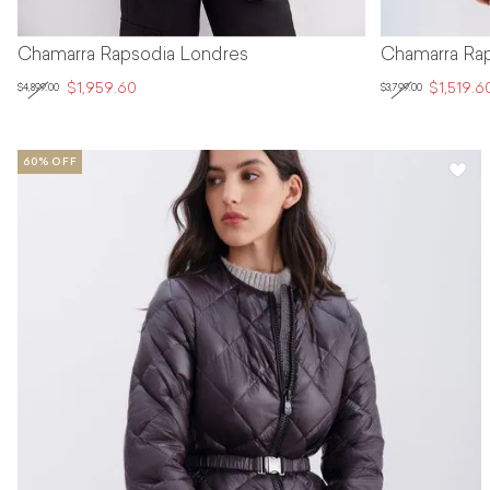
Chamarra Rapsodia Londres
Chamarra Ra
$1,959.60
$1,519.6
$4,899.00
$3,799.00