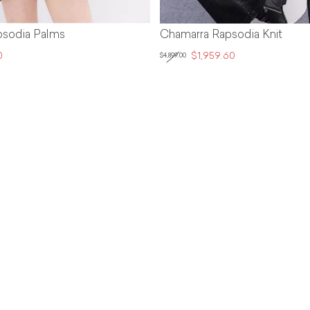
psodia Palms
Chamarra Rapsodia Knit
0
$1,959.60
$4,899.00