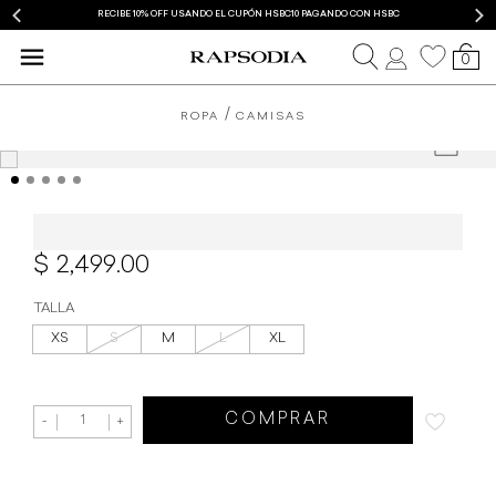
RECIBE 10% OFF USANDO EL CUPÓN HSBC10 PAGANDO CON HSBC
0
ROPA
CAMISAS
Camisa Rapsodia Nostalgie New
2,499.00
TALLA
XS
S
M
L
XL
COMPRAR
-
+