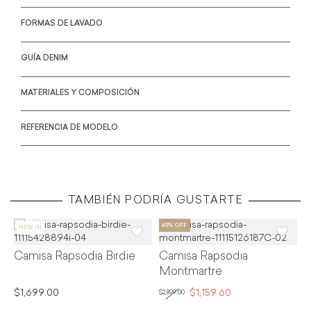
FORMAS DE LAVADO
GUÍA DENIM
MATERIALES Y COMPOSICIÓN
REFERENCIA DE MODELO
TAMBIÉN PODRÍA GUSTARTE
Camisa Rapsodia Birdie
Camisa Rapsodia
C
Montmartre
$1,699.00
$1,159.60
$
$2,899.00