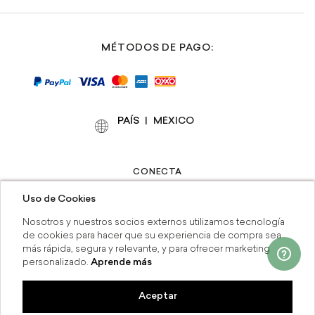
MÉTODOS DE PAGO:
PAÍS
|
CONECTA
Uso de Cookies
Nosotros y nuestros socios externos utilizamos tecnología
de cookies para hacer que su experiencia de compra sea
más rápida, segura y relevante, y para ofrecer marketing
personalizado.
Aprende más
Contáctanos:
(55) 41646737
-
servicioalcliente_rapsodia@grupoaxo.com
Aceptar
SI
Compra en línea y recoge en tiend