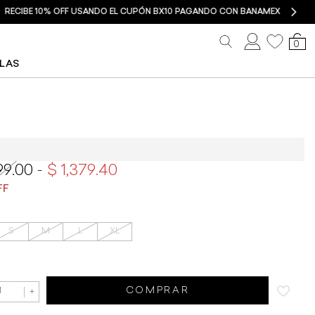
0
LLAS
Rapsodia Nusa Lace
99.00
1,379.40
S
M
L
XL
COMPRAR
+