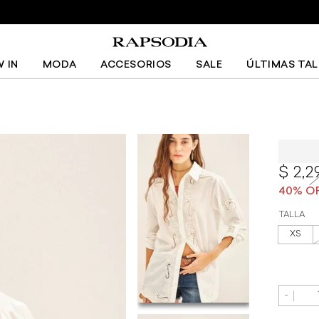
RECIBE 10% OFF USANDO EL CUPÓN BX10 PAGANDO CON BANAMEX
 IN
MODA
ACCESORIOS
SALE
ÚLTIMAS TA
Camisa 
2,2
TALLA
XS
-