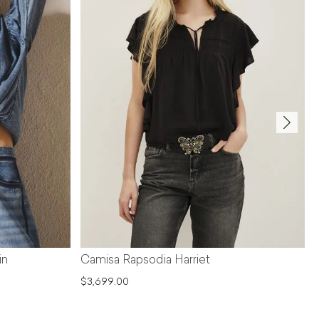
in
Camisa Rapsodia Harriet
$3,699.00
$