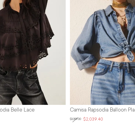
odia Belle Lace
Camisa Rapsodia Balloon Pla
$2,039.40
$3,399.00