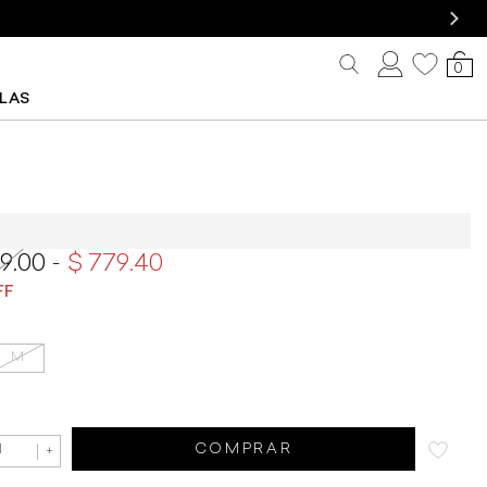
0
LLAS
n Rapsodia Pushkar
99.00
779.40
M
COMPRAR
+