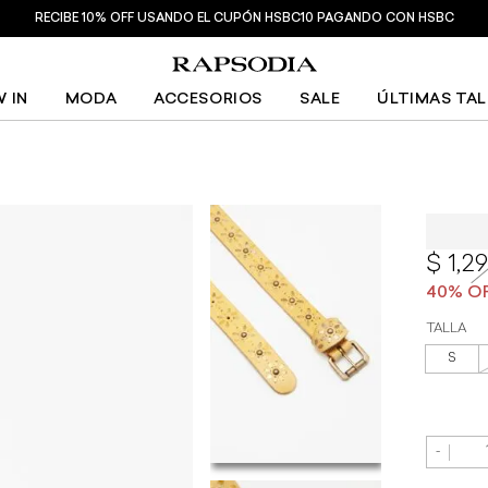
RECIBE 10% OFF USANDO EL CUPÓN HSBC10 PAGANDO CON HSBC
 IN
MODA
ACCESORIOS
SALE
ÚLTIMAS TA
Cinturó
1,2
TALLA
S
-