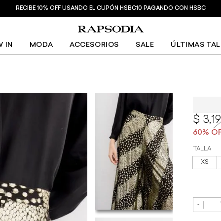
RECIBE 10% OFF USANDO EL CUPÓN HSBC10 PAGANDO CON HSBC
 IN
MODA
ACCESORIOS
SALE
ÚLTIMAS TA
Pantaló
3,1
TALLA
XS
-