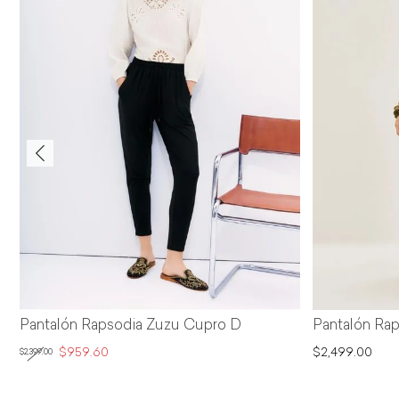
apsodia Zuzu Cupro D
Pantalón Rapsodia Meli
60
$2,499.00