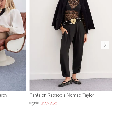
Pantalón Rapsodia Nomad Taylor
Pantalón Rapso
$1,599.50
$919.60
$3,199.00
$2,299.00