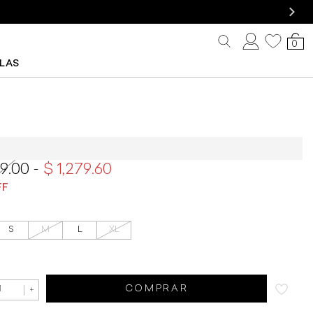
0
LLAS
n Rapsodia Pierre Cheeta
99.00
1,279.60
S
M
L
XL
COMPRAR
+