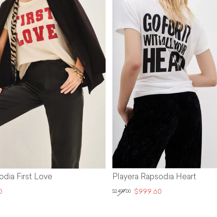
Playera Rapsodia Heart
Playera
$999.60
$
$2,499.00
$1,899.00