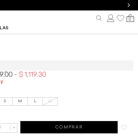
0
LLAS
 Rapsodia Peace Of Mind
99.00
1,119.30
S
M
L
XL
COMPRAR
+