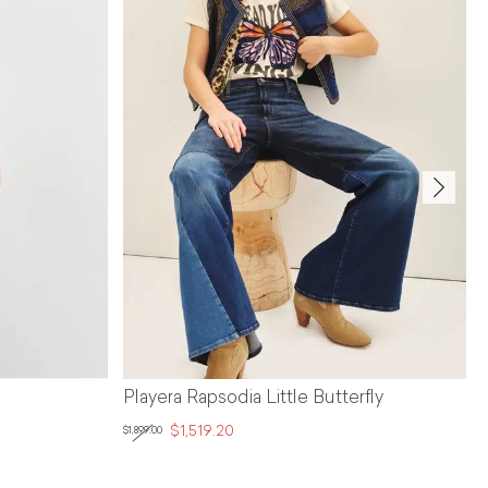
 Rapsodia Little Butterfly
Playera Rapsodia Love
1,519.20
$1,139.40
$1,899.00