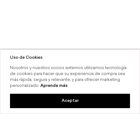
Uso de Cookies
Nosotros y nuestros socios externos utilizamos tecnología
de cookies para hacer que su experiencia de compra sea
más rápida, segura y relevante, y para ofrecer marketing
personalizado.
Aprende más
Aceptar
a 6 MSI
Compra en línea y recoge en 