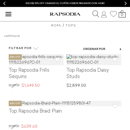
RECIBE 10% OFF USANDO EL CUPÓN HSBC10 PAGANDO CON HSBC
0
blusas
ROPA
TOPS
y
6 ARTÍCULOS
COLOR
camisas
FILTRAR POR
TIPO DE PRODUCTO
ORDENAR POR
de
TALLA
mujer
Top Rapsodia Frills
Top Rapsodia Daisy
PRECIO
Rapsodia
Sequins
Studs
$1,649.50
$2,899.00
$3,299.00
Top Rapsodia Braid Plain
$639.60
$1,599.00