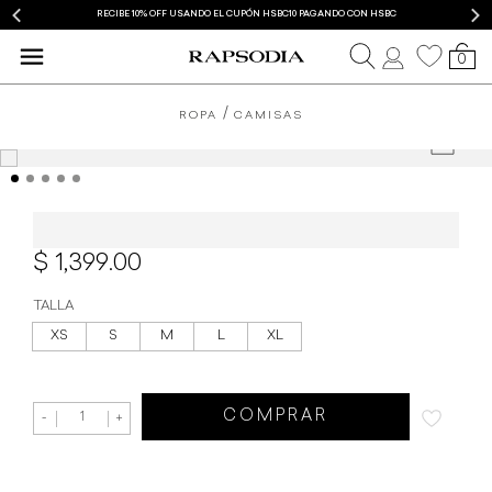
RECIBE 10% OFF USANDO EL CUPÓN HSBC10 PAGANDO CON HSBC
0
ROPA
CAMISAS
Top Rapsodia Kaiki
1,399.00
TALLA
XS
S
M
L
XL
COMPRAR
-
+