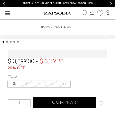
RECIBE 10% OFF USANDO EL CUPÓN HSBC10 PAGANDO CON HSBC
0
ROPA
VESTIDOS
Vestido Rapsodia Chelsea Palmier
3,899.00
3,119.20
TALLA
XS
S
M
L
XL
COMPRAR
-
+