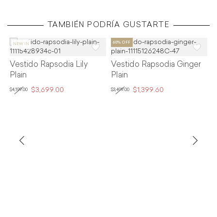
TAMBIÉN PODRÍA GUSTARTE
Vestido Rapsodia Lily
Vestido Rapsodia Ginger
V
Plain
Plain
T
$3,699.00
$1,399.60
$4,199.00
$3,499.00
$3