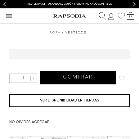
RECIBE 10% OFF USANDO EL CUPÓN HSBC10 PAGANDO CON HSBC
0
ROPA
VESTIDOS
Vestido Rapsodia Ginger Plain
COMPRAR
-
+
VER DISPONIBILIDAD EN TIENDAS
NO OLVIDES AGREGAR