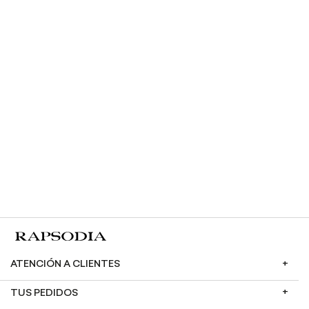
Vestido Rapsodia Buganda Java
$1,949.50
$3,899.00
Vestido Rapsodia Soho Lilium
$2,449.50
$4,899.00
Vestido Rapsodia Jade Lirio
$1,719.60
$4,299.00
ATENCIÓN A CLIENTES
TUS PEDIDOS