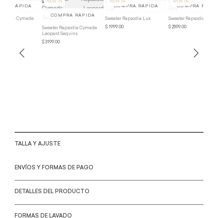
ymade
Sweater Rapsodia Lux
Sweater Rapsodia Ray
$ 1999.00
$ 2599.00
Sweater Rapsodia Cymade
Leopard Sequins
$ 3199.00
Swea
$ 259
TALLA Y AJUSTE
ENVÍOS Y FORMAS DE PAGO
DETALLES DEL PRODUCTO
FORMAS DE LAVADO