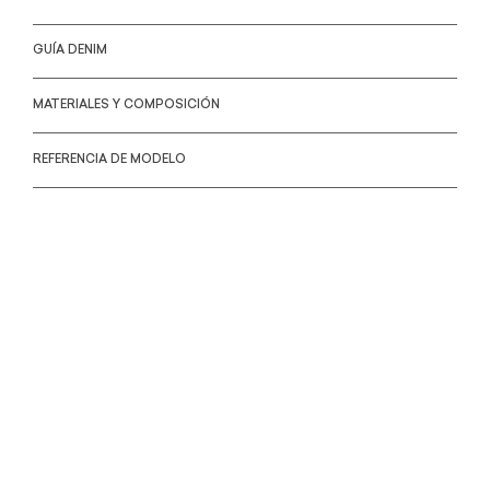
GUÍA DENIM
MATERIALES Y COMPOSICIÓN
REFERENCIA DE MODELO
TAMBIÉN PODRÍA GUSTARTE
Vestido Rapsodia Rochi
$1,159.60
$2,899.00
Vestido Rapsodia Divi Lurex
$1,279.60
$3,199.00