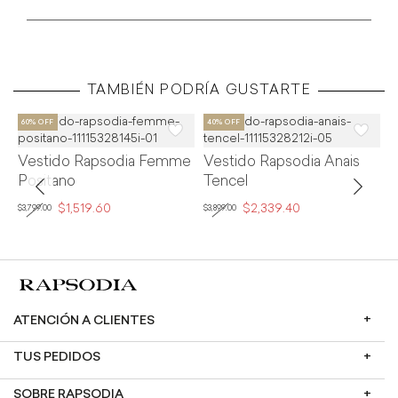
TAMBIÉN PODRÍA GUSTARTE
Vestido Rapsodia Femme
Vestido Rapsodia Anais
V
Positano
Tencel
F
$1,519.60
$2,339.40
$3,799.00
$3,899.00
$8
ATENCIÓN A CLIENTES
TUS PEDIDOS
SOBRE RAPSODIA