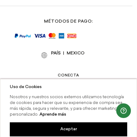
MÉTODOS DE PAGO:
PAÍS
|
CONECTA
Uso de Cookies
Nosotros y nuestros socios externos utilizamos tecnología
de cookies para hacer que su experiencia de compra sea
más rápida, segura y relevante, y para ofrecer marketing
personalizado.
Aprende más
Contáctanos:
(55) 41646737
-
servicioalcliente_rapsodia@grupoaxo.com
Aceptar
MSI
Compra en línea y recoge en tien