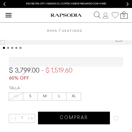
RECIBE 10% OFF USANDO EL CUPÓN HSBC10 PAGANDO CON HSBC
0
ROPA
VESTIDOS
Vestido Rapsodia Gitan Rainbow
3,799.00
1,519.60
TALLA
XS
S
M
L
XL
COMPRAR
-
+