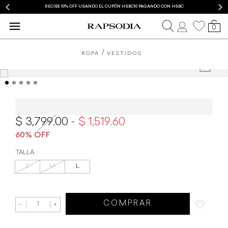
RECIBE 10% OFF USANDO EL CUPÓN HSBC10 PAGANDO CON HSBC
0
ROPA
VESTIDOS
Vestido Rapsodia Sparkle
3,799.00
1,519.60
TALLA
S
M
L
COMPRAR
-
+