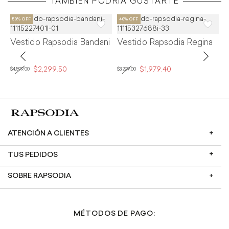
TAMBIÉN PODRÍA GUSTARTE
Vestido Rapsodia Bandani
Vestido Rapsodia Regina
V
F
$2,299.50
$1,979.40
$4,599.00
$3,299.00
$2
ATENCIÓN A CLIENTES
TUS PEDIDOS
SOBRE RAPSODIA
MÉTODOS DE PAGO: