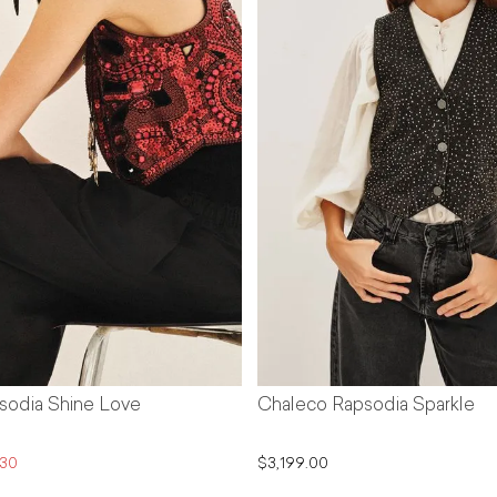
Chaleco Rapsodia Sparkle
Chaleco Rap
New
$3,199.00
$2,159.
$3,599.00