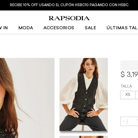
RECIBE 10% OFF USANDO EL CUPÓN HSBC10 PAGANDO CON HSBC
 IN
MODA
ACCESORIOS
SALE
ÚLTIMAS TA
Chaleco
3,1
TALLA
XS
-