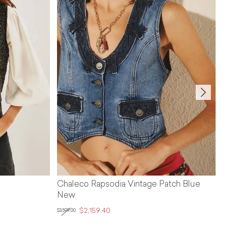
sodia Vintage Patch Blue
Chaleco Rapsodia Denim Ma
40
$2,159.40
$3,599.00