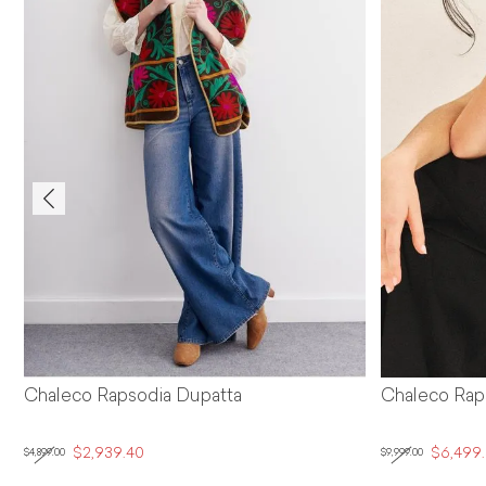
ta
Chaleco Rapsodia Shine Love
$6,499.30
$9,999.00