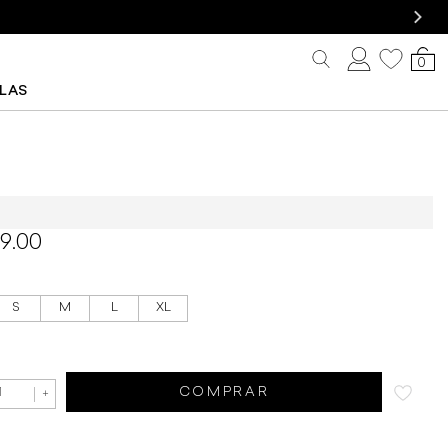
0
LLAS
 Rapsodia Sparkle
99.00
S
M
L
XL
COMPRAR
+