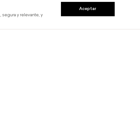
Aceptar
 segura y relevante, y
s
Hasta 6 MSI
Com