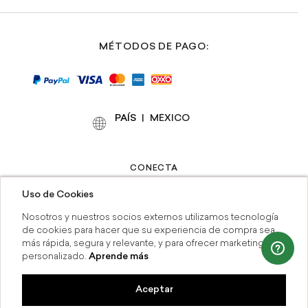
MÉTODOS DE PAGO:
PAÍS
|
CONECTA
Uso de Cookies
Nosotros y nuestros socios externos utilizamos tecnología
de cookies para hacer que su experiencia de compra sea
más rápida, segura y relevante, y para ofrecer marketing
personalizado.
Aprende más
Contáctanos:
(55) 41646737
-
servicioalcliente_rapsodia@grupoaxo.com
Aceptar
MSI
Compra en línea y recoge en tiend