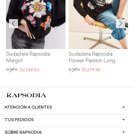
Sudadera Rapsodia
Sudadera Rapsodia
S
Margot
Flower Passion Long
H
$2,249.50
$1,679.40
$
$4,499.00
$2,799.00
ATENCIÓN A CLIENTES
TUS PEDIDOS
SOBRE RAPSODIA