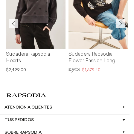
Sudadera Rapsodia
Sudadera Rapsodia
S
Hearts
Flower Passion Long
$2,499.00
$1,679.40
$
$2,799.00
ATENCIÓN A CLIENTES
TUS PEDIDOS
SOBRE RAPSODIA