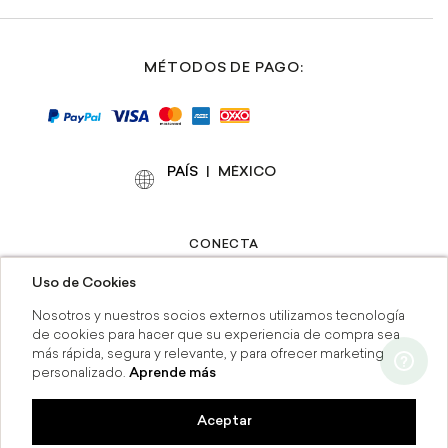
MÉTODOS DE PAGO:
PAÍS
|
CONECTA
Uso de Cookies
Nosotros y nuestros socios externos utilizamos tecnología
de cookies para hacer que su experiencia de compra sea
más rápida, segura y relevante, y para ofrecer marketing
personalizado.
Aprende más
Contáctanos:
(55) 41646737
-
servicioalcliente_rapsodia@grupoaxo.com
Aceptar
MSI
Compra en línea y recoge en tien